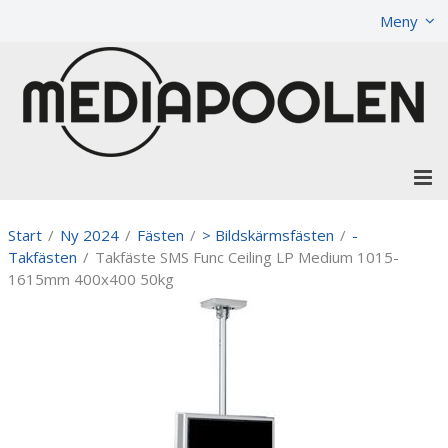
Visa varukorgen
Till kassan
Meny
Start
/
Ny 2024
/
Fästen
/
> Bildskärmsfästen
/
-
Takfästen
/
Takfäste SMS Func Ceiling LP Medium 1015-
1615mm 400x400 50kg