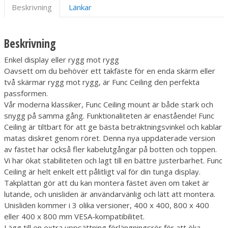
Beskrivning
Länkar
Beskrivning
Enkel display eller rygg mot rygg
Oavsett om du behöver ett takfäste för en enda skärm eller
två skärmar rygg mot rygg, är Func Ceiling den perfekta
passformen.
Vår moderna klassiker, Func Ceiling mount är både stark och
snygg på samma gång. Funktionaliteten är enastående! Func
Ceiling är tiltbart för att ge bästa betraktningsvinkel och kablar
matas diskret genom röret. Denna nya uppdaterade version
av fästet har också fler kabelutgångar på botten och toppen.
Vi har ökat stabiliteten och lagt till en bättre justerbarhet. Func
Ceiling är helt enkelt ett pålitligt val för din tunga display.
Takplattan gör att du kan montera fästet även om taket är
lutande, och unisliden är användarvänlig och lätt att montera.
Unisliden kommer i 3 olika versioner, 400 x 400, 800 x 400
eller 400 x 800 mm VESA-kompatibilitet.
Lägg till en extra uppsättning förlängningsrör för att öka