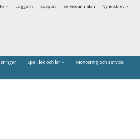
Visa varukorgen
Till kassan
Nyhetsbrev september 2025
to
Logga in
Support
Serviceanmälan
Nyhetsbrev
ösningar
Spel, lek och lär
Montering och service