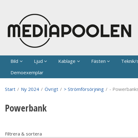
P
Bild
Ljud
Kablage
Fästen
Teknik/
Demoexemplar
Start
/
Ny 2024
/
Övrigt
/
> Strömförsörjning
/
- Powerbank
Powerbank
Filtrera & sortera