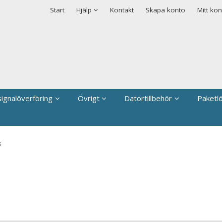
rodukten har lagts i din varukorg
Säkerhet & Cookies
Start
Hjälp
Kontakt
Skapa konto
Mitt kon
signalöverföring
Övrigt
Datortillbehör
Paketl
s