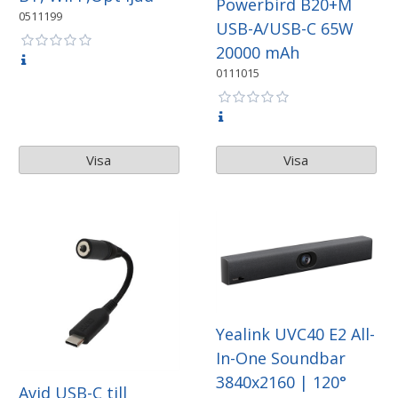
Powerbird B20+M
0511199
USB-A/USB-C 65W
20000 mAh
0111015
Visa
Visa
Yealink UVC40 E2 All-
In-One Soundbar
3840x2160 | 120°
Avid USB-C till