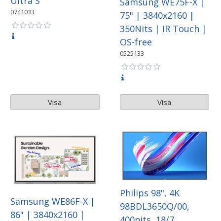
Ultra S
Samsung WE75F-X |
0741033
75" | 3840x2160 |
350Nits | IR Touch |
OS-free
0525133
Visa
Visa
Philips 98", 4K
Samsung WE86F-X |
98BDL3650Q/00,
86" | 3840x2160 |
400nits, 18/7