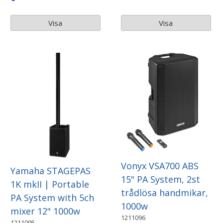
Visa
Visa
Vonyx VSA700 ABS
Yamaha STAGEPAS
15" PA System, 2st
1K mkII | Portable
trådlösa handmikar,
PA System with 5ch
1000w
mixer 12" 1000w
1211096
1211095