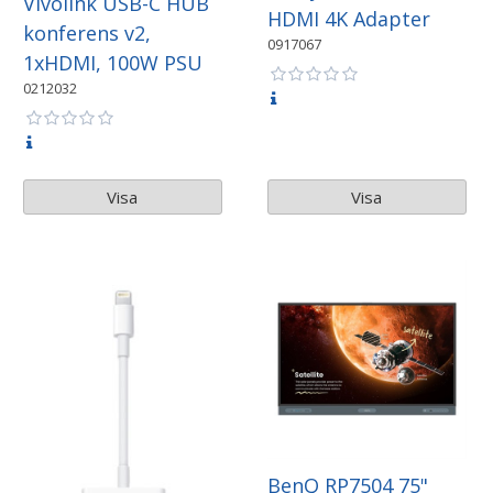
Vivolink USB-C HUB
HDMI 4K Adapter
konferens v2,
0917067
1xHDMI, 100W PSU
0212032
Visa
Visa
BenQ RP7504 75"