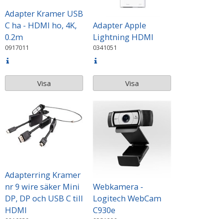
Adapter Kramer USB
C ha - HDMI ho, 4K,
Adapter Apple
0.2m
Lightning HDMI
0917011
0341051
Visa
Visa
Adapterring Kramer
nr 9 wire säker Mini
Webkamera -
DP, DP och USB C till
Logitech WebCam
HDMI
C930e