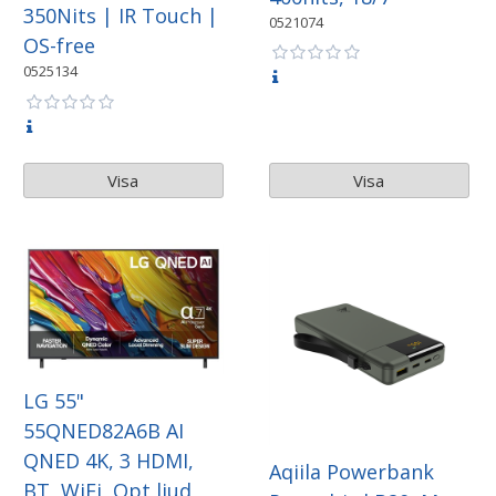
350Nits | IR Touch |
0521074
OS-free
0525134
Visa
Visa
LG 55"
55QNED82A6B AI
QNED 4K, 3 HDMI,
Aqiila Powerbank
BT, WiFi ,Opt ljud