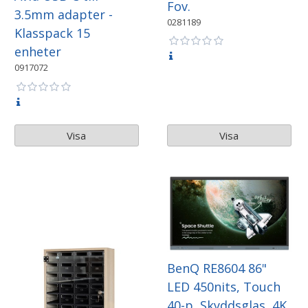
Fov.
3.5mm adapter -
0281189
Klasspack 15
enheter
0917072
Visa
Visa
BenQ RE8604 86"
LED 450nits, Touch
40-p, Skyddsglas, 4K,