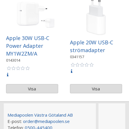
Apple 30W USB-C
Apple 20W USB-C
Power Adapter
strömadapter
MY1W2ZM/A
0341157
0143014
Visa
Visa
Mediapoolen Västra Götaland AB
E-post:
order@mediapoolen.se
Telefon:
0500-445400