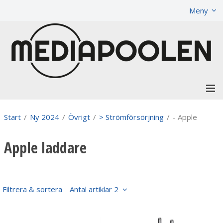
Visa varukorgen
Till kassan
Meny
Start
/
Ny 2024
/
Övrigt
/
> Strömförsörjning
/
- Apple
Apple laddare
Filtrera & sortera
Antal artiklar 2