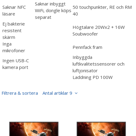
Saknar inbyggt
Saknar NFC
50 touchpunkter, RE och RM
WiFi, dongle köps
läsare
40
separat
Ej bakterie
Högtalare 20Wx2 + 16W
resistent
Soubwoofer
skärm
Inga
Pennfack fram
mikrofoner
Inbyggda
Ingen USB-C
luftkvalitetssensorer och
kamera port
luftjonisator
Laddning PD 100W
Filtrera & sortera
Antal artiklar 9