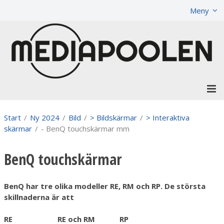
Visa varukorgen
Till kassan
Meny
Start
/
Ny 2024
/
Bild
/
> Bildskärmar
/
> Interaktiva
skärmar
/
- BenQ touchskärmar mm
BenQ touchskärmar
BenQ har tre olika modeller RE, RM och RP. De största
skillnaderna är att
RE
RE och RM
RP